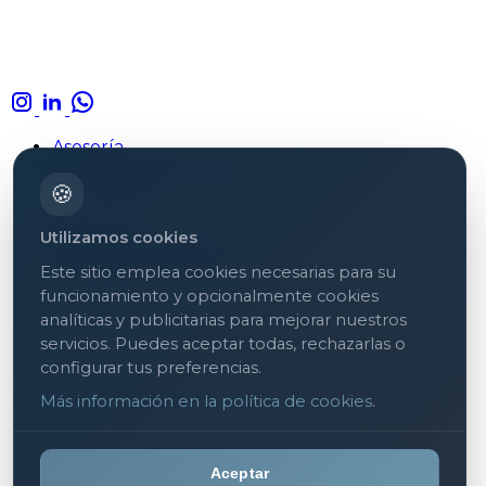
Asesoría
Campañas SEM y Ads
Formaciones
🍪
Aviso legal
Utilizamos cookies
Política de privacidad
Política de cookies
Este sitio emplea cookies necesarias para su
funcionamiento y opcionalmente cookies
analíticas y publicitarias para mejorar nuestros
servicios. Puedes aceptar todas, rechazarlas o
configurar tus preferencias.
Más información en la política de cookies
.
Aceptar