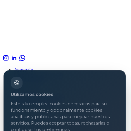
Asesoría
Campañas SEM y Ads
Formaciones
🍪
Aviso legal
Utilizamos cookies
Política de privacidad
Política de cookies
Este sitio emplea cookies necesarias para su
funcionamiento y opcionalmente cookies
analíticas y publicitarias para mejorar nuestros
servicios. Puedes aceptar todas, rechazarlas o
configurar tus preferencias.