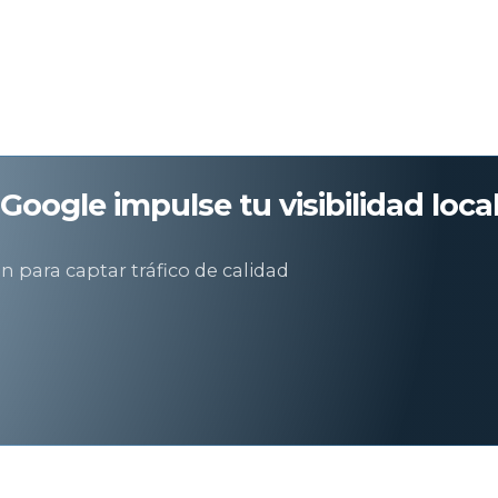
capas. Si tus redes sociales son impecables, pero tus 
Google impulse tu visibilidad loca
 para captar tráfico de calidad