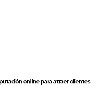
utación online para atraer clientes
ivo como el de hoy en día, el proceso de decisión de