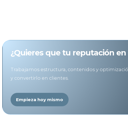
si realmente tiene experiencia en su sector.
Coherencia digital:
La confianza se construye por 
de tu marca se
reduce
.
¿Quieres que tu reputación en 
Trabajamos estructura, contenidos y optimización
y convertirlo en clientes.
Empieza hoy mismo