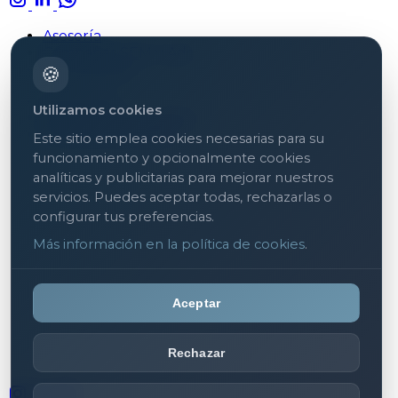
Asesoría
Campañas SEM y Ads
Formaciones
🍪
Aviso legal
Utilizamos cookies
Política de privacidad
Política de cookies
Este sitio emplea cookies necesarias para su
funcionamiento y opcionalmente cookies
analíticas y publicitarias para mejorar nuestros
servicios. Puedes aceptar todas, rechazarlas o
configurar tus preferencias.
Más información en la política de cookies
.
Aceptar
Rechazar