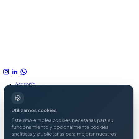
Asesoría
Campañas SEM y Ads
Formaciones
🍪
Aviso legal
Utilizamos cookies
Política de privacidad
Política de cookies
Este sitio emplea cookies necesarias para su
funcionamiento y opcionalmente cookies
analíticas y publicitarias para mejorar nuestros