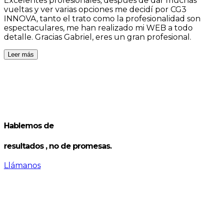
Excelentes profesionales, después de dar muchas
vueltas y ver varias opciones me decidí por CG3
INNOVA, tanto el trato como la profesionalidad son
espectaculares, me han realizado mi WEB a todo
detalle. Gracias Gabriel, eres un gran profesional.
c
Leer más
Hablemos de
resultados
, no de promesas.
Llámanos