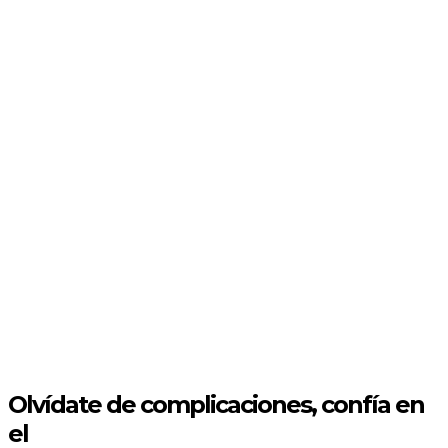
Conoce nuestra historia
Diseño web
Convierte tu página web en la mejor tarjeta de
presentación online de Cantabria.
SEO
Más visibilidad, más clientes. SEO en Cantabria
diseñado para tu negocio.
Redes Sociales
Conecta con tu audiencia, crea comunidad y haz que
tu marca crezca sin límites.
Olvídate de complicaciones, confía en
el