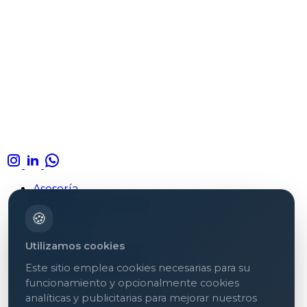
Asesoría
Campañas SEM y Ads
Formaciones
🍪
Aviso legal
Utilizamos cookies
Política de privacidad
Política de cookies
Este sitio emplea cookies necesarias para su
funcionamiento y opcionalmente cookies
analíticas y publicitarias para mejorar nuestros