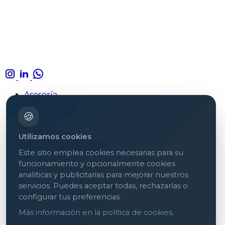
Asesoría
Campañas SEM y Ads
Formaciones
🍪
Aviso legal
Utilizamos cookies
Política de privacidad
Política de cookies
Este sitio emplea cookies necesarias para su
funcionamiento y opcionalmente cookies
analíticas y publicitarias para mejorar nuestros
servicios. Puedes aceptar todas, rechazarlas o
configurar tus preferencias.
Más información en la política de cookies
.