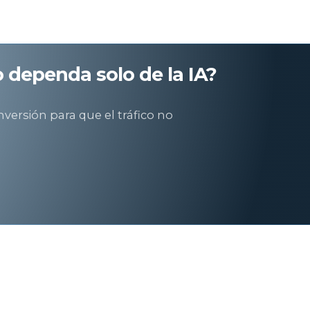
dependa solo de la IA?
versión para que el tráfico no
re tu negocio
enerar un diseño atractivo porque ha procesado millo