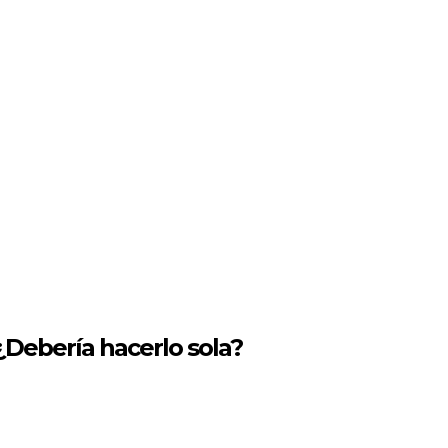
¿Debería hacerlo sola?
erramientas que prometen
crear una página web en 