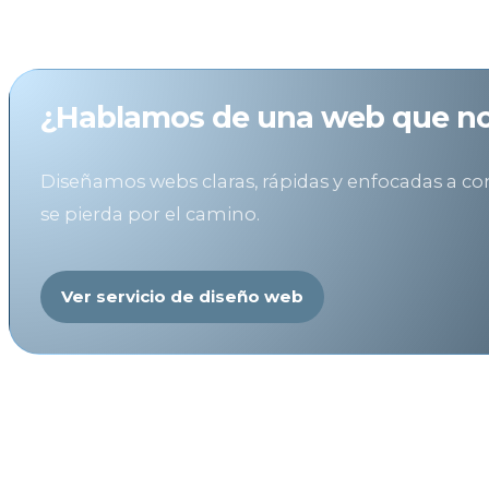
La web se ve bien. Pero no funciona.
¿Hablamos de una web que no 
Diseñamos webs claras, rápidas y enfocadas a con
se pierda por el camino.
Ver servicio de diseño web
Lo que la IA no puede saber sob
Una herramienta de inteligencia artificial puede g