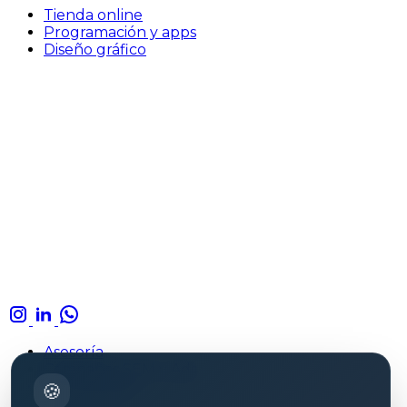
Tienda online
Programación y apps
Diseño gráfico
Asesoría
Campañas SEM y Ads
Formaciones
🍪